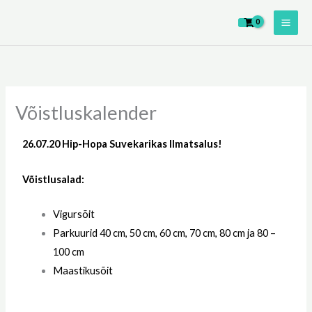
Skip
to
content
Võistluskalender
26.07.20 Hip-Hopa Suvekarikas Ilmatsalus!
Võistlusalad:
Vigursõit
Parkuurid 40 cm, 50 cm, 60 cm, 70 cm, 80 cm ja 80 –
100 cm
Maastikusõit