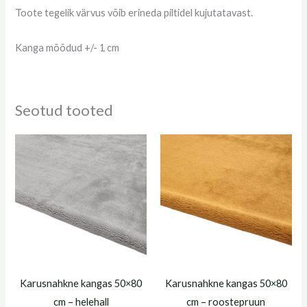
Toote tegelik värvus võib erineda piltidel kujutatavast.
Kanga mõõdud +/- 1 cm
Seotud tooted
Karusnahkne kangas 50×80
Karusnahkne kangas 50×80
cm – helehall
cm – roostepruun