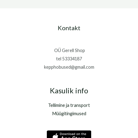
Kontakt
OÜ Gerell Shop
tel 53334187
kepphobused@gmail.com
Kasulik info
Tellimine ja transport
Müügitingimused