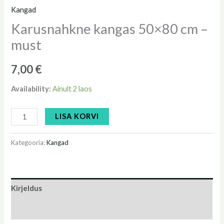
Kangad
Karusnahkne kangas 50×80 cm –
must
7,00
€
Availability:
Ainult 2 laos
LISA KORVI
Kategooria:
Kangad
Kirjeldus
Arvustused (0)