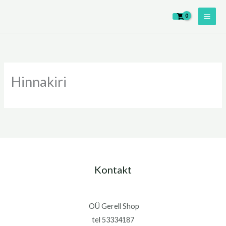
Skip
to
content
Hinnakiri
Kontakt
OÜ Gerell Shop
tel 53334187